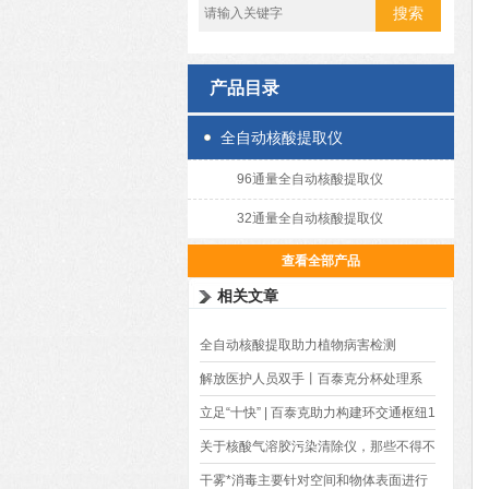
产品目录
全自动核酸提取仪
96通量全自动核酸提取仪
32通量全自动核酸提取仪
查看全部产品
相关文章
全自动核酸提取助力植物病害检测
解放医护人员双手丨百泰克分杯处理系
统，12分钟可完成96个样本分装
立足“十快” | 百泰克助力构建环交通枢纽1
小时核酸检测圈
关于核酸气溶胶污染清除仪，那些不得不
说的事
干雾*消毒主要针对空间和物体表面进行