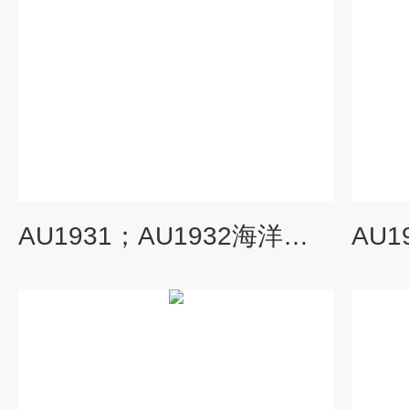
AU1931；AU1932海洋组织基因组DNA.提取试剂盒（磁珠法）