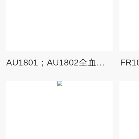
AU1801；AU1802全血基因组DNA.提取试剂盒（磁珠法）
FR1