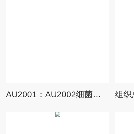
AU2001；AU2002细菌基因组DNA.提取试剂盒(磁珠法)