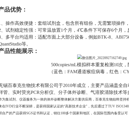
产品优势：
1、操作高效便捷：套组试剂盒，包含所有组份，无需繁琐操作
2、试剂稳定性强：可常温放置1个月，4℃条件下可保存6个月
3、多平台均适用：适配市面上大部分设备，例如BTK-8、ABI7500、Bi
QuantStudio等。
产品性能展示：
500copies/mL模拟样本重复检测10
（蓝色：FAM通道猴痘病毒，红色：C
无锡百泰克生物技术有限公司于2010年成立，主要产品涵盖全
样管、实时荧光PCR分析仪、分子体外诊断、气溶胶清除技术等
作为集试剂、仪器服务为一体的体外诊断整体解决方案供应商，百泰克生物始终坚持
来在IVD行业不断深耕，是获得国家认证的“高新技术企业"，先后通过了TUV ISO134
研自产的产品获得SGS证书和认证，销往100多个国家和地区，在国际范围内备受认可
。