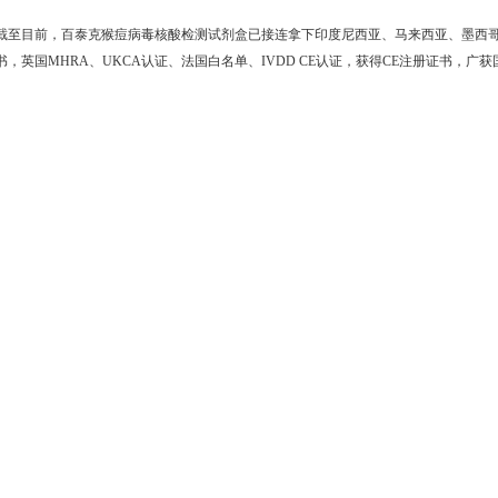
截至目前，百泰克猴痘病毒核酸检测试剂盒已接连拿下印度尼西亚、马来西亚、墨西
书，英国MHRA、UKCA认证、法国白名单、IVDD CE认证，获得CE注册证书，广